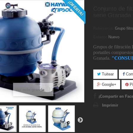
¡OFERTA!
Conjunto de fil
serie Granada
Referencia:
Grupo filtr
Estado:
Nuevo
Grupos de filtración 
portatiles compuestos 
Granada.
"CONSU
Tuitear
Comp
Google+
Pi
Ver más grande
¡Compartir en Fac
Imprimir