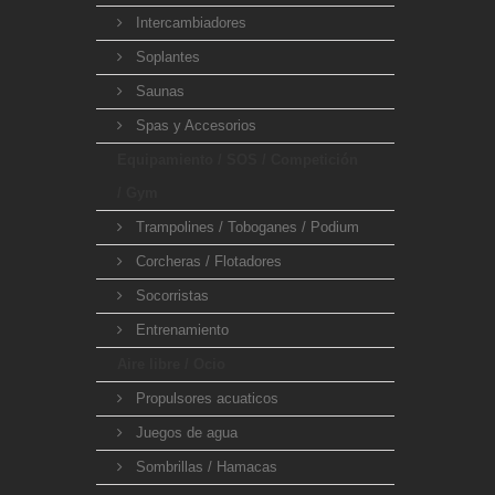
Intercambiadores
Soplantes
Saunas
Spas y Accesorios
Equipamiento / SOS / Competición
/ Gym
Trampolines / Toboganes / Podium
Corcheras / Flotadores
Socorristas
Entrenamiento
Aire libre / Ocio
Propulsores acuaticos
Juegos de agua
Sombrillas / Hamacas