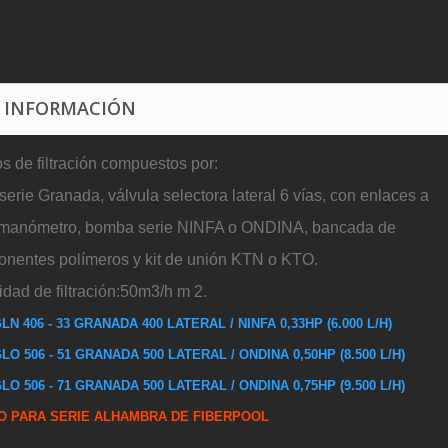
 INFORMACIÓN
s de filtración compuestos por:
 serie Granada, válvula selectora lateral 6 vías, con enlaces a
o, manómetro, bomba serie NINFA o ONDINA, bancada de
nentes polímeros y kit de unión KTN o KTO.
idad de filtración:50m3/h m 2.
GLN 406 - 33 GRANADA
400 LATERAL
/ NINFA
0,33HP
(6.000 L/H)
GLO 506 - 51 GRANADA
500 LATERAL
/ ONDINA
0,50HP
(8.500 L/H)
GLO 506 - 71 GRANADA
500 LATERAL
/ ONDINA
0,75HP
(9.500 L/H)
O PARA SERIE ALHAMBRA DE FIBERPOOL