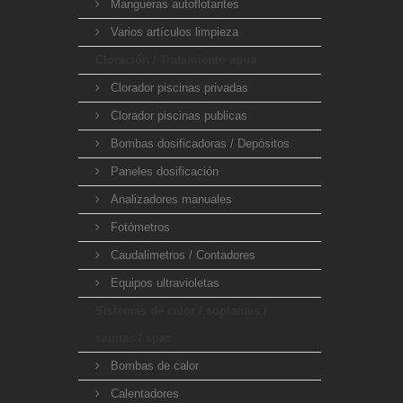
Mangueras autoflotantes
Varios artículos limpieza
Cloración / Tratamiento agua
Clorador piscinas privadas
Clorador piscinas publicas
Bombas dosificadoras / Depósitos
Paneles dosificación
Analizadores manuales
Fotómetros
Caudalimetros / Contadores
Equipos ultravioletas
Sistemas de calor / soplantes /
saunas / spas
Bombas de calor
Calentadores