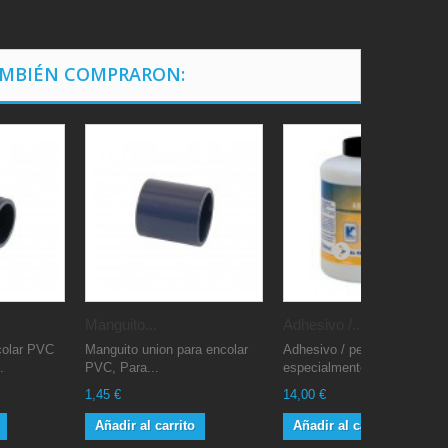
AMBIÉN COMPRARON:
Manguito...
Adhesivo /...
colar PVC
Manguito union para encolar
Adhesivo / pegamento Krips
.
PVC, Para...
especialmente...
1,45 €
14,00 €
Añadir al carrito
Añadir al carrito