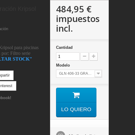
484,95 €
tración Kripsol
impuestos
incl.
ación
Kripsol para piscinas
Cantidad
por: Filtro serie
LTAR STOCK"
Modelo
artir
nterest
ebook!
LO QUIERO