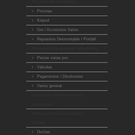
Piscinas desmontables
Piscinas
Kripsol
Gre / Accesorios Varios
Repuestos Desmontable / Portátil
Accesorios de presión / valvulerías
Piezas varias pvc
Válvulas
Pegamentos / Disolventes
Varios general
Quimicos / mantenimiento /
reparacion
Vestuarios / Colectividades /
Duchas
Duchas