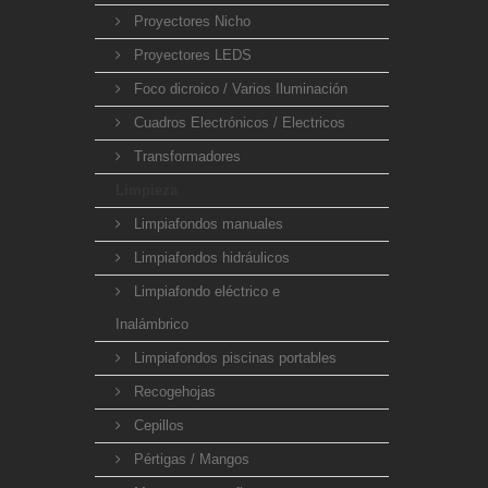
Proyectores Nicho
Proyectores LEDS
Foco dicroico / Varios Iluminación
Cuadros Electrónicos / Electricos
Transformadores
Limpieza
Limpiafondos manuales
Limpiafondos hidráulicos
Limpiafondo eléctrico e
Inalámbrico
Limpiafondos piscinas portables
Recogehojas
Cepillos
Pértigas / Mangos