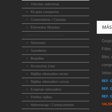
Válvulas selectoras
Kit para compactos
Contenedores / Casetas
MÁS
Elementos filtrantes
Materiales vaso piscina
Grupo
Skimmers
Filtro
Sumideros
filtr
Boquillas
compo
Accesorios Liner
Veloc
Rejillas rebosadero rectas
REF. 
Rejillas rebosadero curvas
REF. 
Esquinas rebosadero
REF. 
Perfiles rejillas
VALID
Hidromasaje / Contracorriente