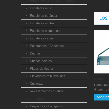
Materiales exterior vaso piscina
Escaleras muro
Escaleras estándar
LOS
Escaleras mixtas
Escaleras asimétricas
Escaleras varias
Pasamanos / Cascadas
Duchas
Duchas solares
Platos de ducha
Elevadores minusválidos
Carro...
Cubiertas
Carro limp
440mm par
Revestimientos / varios
Añadir a
Iluminación
Proyectores Halógenos