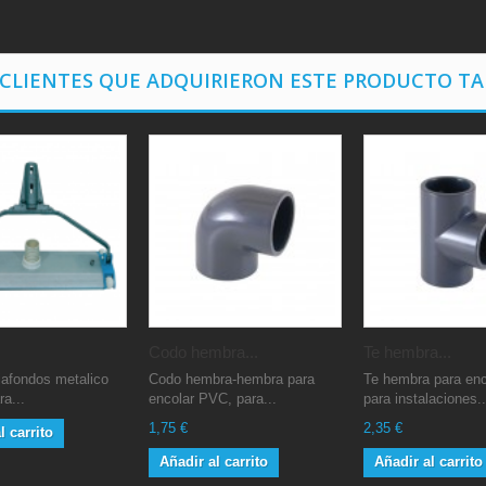
 CLIENTES QUE ADQUIRIERON ESTE PRODUCTO T
Codo hembra...
Te hembra...
iafondos metalico
Codo hembra-hembra para
Te hembra para en
a...
encolar PVC, para...
para instalaciones..
1,75 €
2,35 €
l carrito
Añadir al carrito
Añadir al carrito