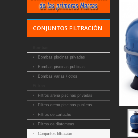
CONJUNTOS FILTRACIÓN
Bombas
Bombas piscinas privadas
Bombas piscinas publicas
Bombas varias / otros
Filtros
Filtros arena piscinas privadas
Filtros arena piscinas publicas
Filtros de cartucho
Filtros de diatomeas
Conjuntos filtración