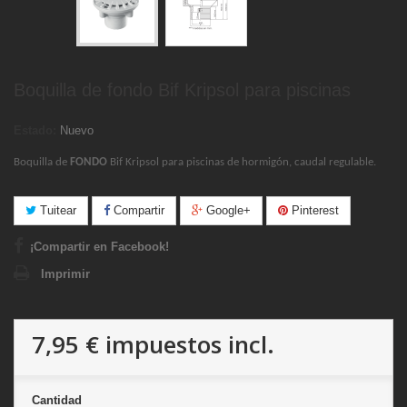
Boquilla de fondo Bif Kripsol para piscinas
Estado:
Nuevo
Boquilla de
FONDO
Bif Kripsol para piscinas de hormigón, caudal regulable.
Tuitear
Compartir
Google+
Pinterest
¡Compartir en Facebook!
Imprimir
7,95 €
impuestos incl.
Cantidad