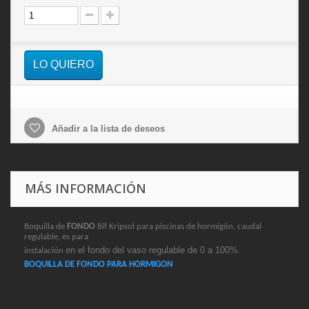
LO QUIERO
Añadir a la lista de deseos
MÁS INFORMACIÓN
Boquilla de
FONDO
Bif Kripsol para piscinas de hormigón, caudal
regulable, es para
en el fondo del vaso regulable de 0 a 100%.
instalación
BOQUILLA DE FONDO PARA HORMIGON