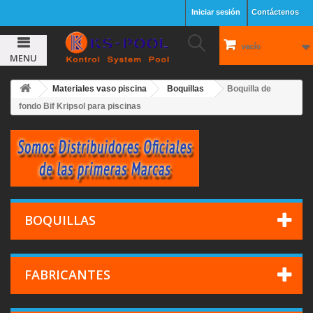
Iniciar sesión
Contáctenos
vacío
MENU
Materiales vaso piscina
Boquillas
Boquilla de
fondo Bif Kripsol para piscinas
BOQUILLAS
FABRICANTES