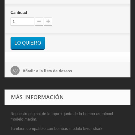
Cantidad
LO QUIERO
Añadir a la lista de deseos
MÁS INFORMACIÓN
Repuesto original de la tapa + junta
de la bomba astralpool
modelo maxim.
Tambien compatible con bombas modelo
kivu, shark
.