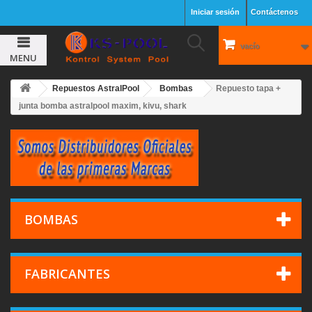
Iniciar sesión
Contáctenos
vacío
MENU
Repuestos AstralPool
Bombas
Repuesto tapa +
junta bomba astralpool maxim, kivu, shark
BOMBAS
FABRICANTES