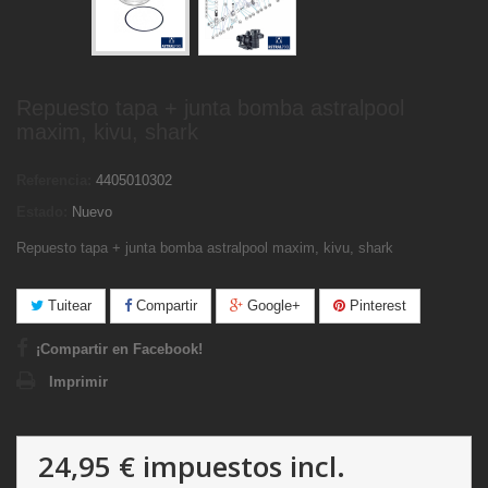
Repuesto tapa + junta bomba astralpool
maxim, kivu, shark
Referencia:
4405010302
Estado:
Nuevo
Repuesto tapa + junta bomba astralpool maxim, kivu, shark
Tuitear
Compartir
Google+
Pinterest
¡Compartir en Facebook!
Imprimir
24,95 €
impuestos incl.