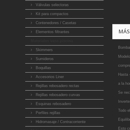
Válvulas selectoras
Kit para compactos
Contenedores / Casetas
MÁS
Elementos filtrantes
Materiales vaso piscina
Bomba 
Skimmers
Modelo
Sumideros
compres
Boquillas
Hasta 
Accesorios Liner
a la ho
Rejillas rebosadero rectas
Se nec
Rejillas rebosadero curvas
Inverte
Esquinas rebosadero
Todo el
Perfiles rejillas
Equilib
Hidromasaje / Contracorriente
Esto cr