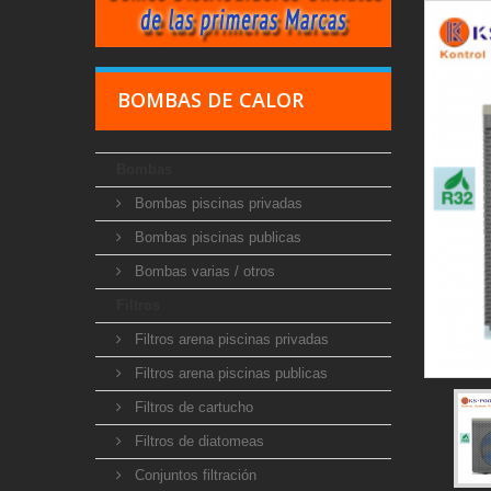
BOMBAS DE CALOR
Bombas
Bombas piscinas privadas
Bombas piscinas publicas
Bombas varias / otros
Filtros
Filtros arena piscinas privadas
Filtros arena piscinas publicas
Filtros de cartucho
Filtros de diatomeas
Conjuntos filtración