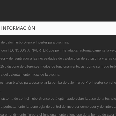
 INFORMACIÓN
de calor Turbo Silence Inverter para piscinas.
 con TECNOLOGIA INVERTER que permite adaptar automáticamente la veloci
or y del ventilador a las necesidades de calefacción de su piscina y a las c
-15º, dispone de diferentes modos de funcionamiento, así como su modo turb
ra del calentamiento inicial de la piscina.
esitaron 5 años para desarrollar la bomba de calor Turbo Pro Inverter con el 
r.
 sistema de control Tubo Silence está optimizado sobre la base de la tecnologí
ra perfectamente la tecnología de control del inversor-compresor y del interca
ea el rendimiento Turbo y el funcionamiento silencioso de la bomba de calor 