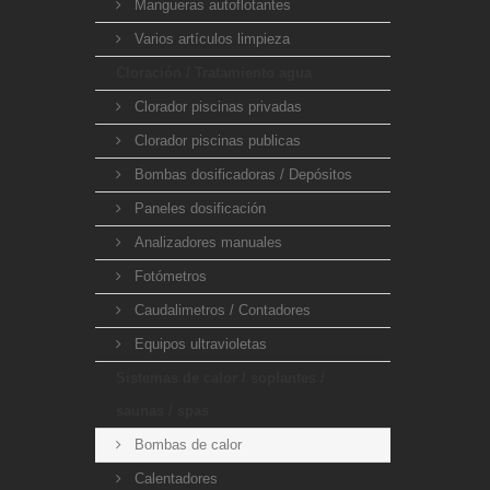
Mangueras autoflotantes
Varios artículos limpieza
Cloración / Tratamiento agua
Clorador piscinas privadas
Clorador piscinas publicas
Bombas dosificadoras / Depósitos
Paneles dosificación
Analizadores manuales
Fotómetros
Caudalimetros / Contadores
Equipos ultravioletas
Sistemas de calor / soplantes /
saunas / spas
Bombas de calor
Calentadores