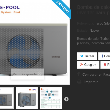
¡OFERTA!
Bomba de calor
Inverter para p
Referencia:
Turbo Sil
Estado:
Nuevo
Bomba de calor Turbo S
piscinas, incorpora panta
Tuitear
Comp
Google+
Pi
Ver más grande
¡Compartir en Fac
Imprimir