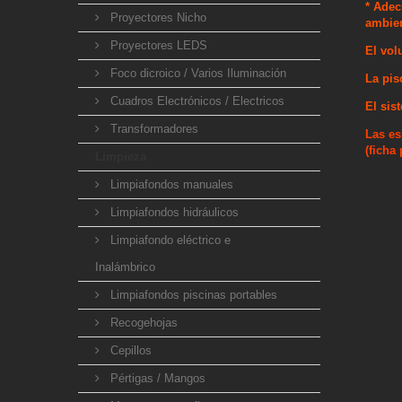
* Adec
Proyectores Nicho
ambien
Proyectores LEDS
El vol
Foco dicroico / Varios Iluminación
La pis
Cuadros Electrónicos / Electricos
El sis
Transformadores
Las es
(ficha
Limpieza
Limpiafondos manuales
Limpiafondos hidráulicos
Limpiafondo eléctrico e
Inalámbrico
Limpiafondos piscinas portables
Recogehojas
Cepillos
Pértigas / Mangos