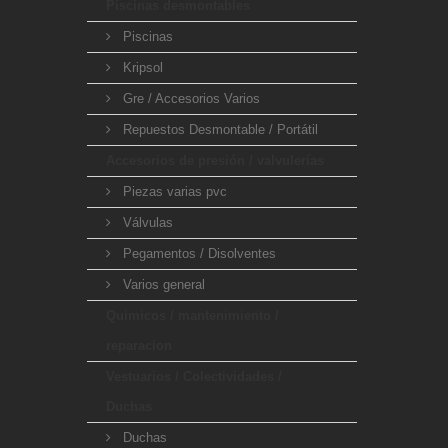
Piscinas desmontables
Piscinas
Kripsol
Gre / Accesorios Varios
Repuestos Desmontable / Portátil
Accesorios de presión / valvulerías
Piezas varias pvc
Válvulas
Pegamentos / Disolventes
Varios general
Quimicos / mantenimiento /
reparacion
Vestuarios / Colectividades /
Duchas
Duchas