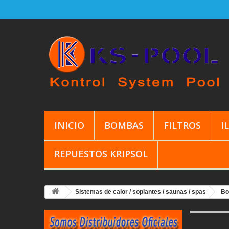
INICIO
BOMBAS
FILTROS
I
REPUESTOS KRIPSOL
Sistemas de calor / soplantes / saunas / spas
Bo