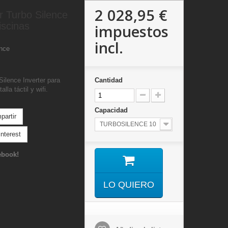
2 028,95 €
 Turbo Silence
iscinas
impuestos
incl.
ence
ilence Inverter para
Cantidad
lla táctil y wifi.
Capacidad
artir
TURBOSILENCE 10
nterest
ebook!
LO QUIERO