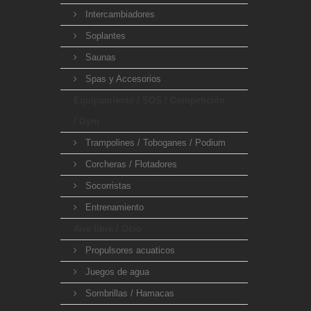
Intercambiadores
Soplantes
Saunas
Spas y Accesorios
Equipamiento / SOS / Competición
/ Gym
Trampolines / Toboganes / Podium
Corcheras / Flotadores
Socorristas
Entrenamiento
Aire libre / Ocio
Propulsores acuaticos
Juegos de agua
Sombrillas / Hamacas