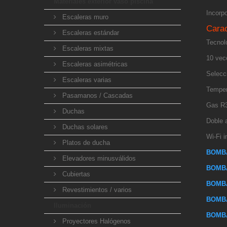
Materiales exterior vaso piscina
Incorpo
Escaleras muro
Carac
Escaleras estándar
Tecnol
Escaleras mixtas
10 vec
Escaleras asimétricas
Selecci
Escaleras varias
Temper
Pasamanos / Cascadas
Gas R
Duchas
Doble 
Duchas solares
Wi-Fi i
Platos de ducha
BOMBA
Elevadores minusválidos
BOMBA
Cubiertas
BOMBA
Revestimientos / varios
BOMBA
Iluminación
BOMBA
Proyectores Halógenos