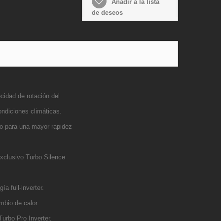
Añadir a la lista
de deseos
dad de rotación del
ondiciones climáticas.
o para una mayor rapidez
exclusivo Turbo Silence
a full-inverter.
mbio de calor.
Turbo Pro Inverter.