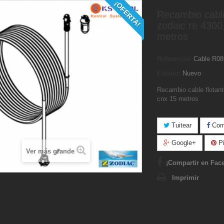
¡OFERTA!
Recambio cable
zodiac re 4300
metros
Referencia:
Cable R0
Estado:
Nuevo
Recambio cable flotant
cnx 15 metros
Tuitear
Comp
Google+
Pi
Ver más grande
¡Compartir en Fac
Imprimir