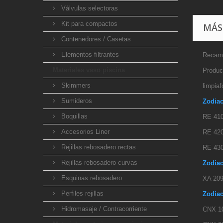
Válvulas selectoras
Kit para compactos
MÁS
Contenedores / Casetas
Elementos filtrantes
Recamb
Materiales vaso piscina
Product
Skimmers
limpia
Sumideros
Zodiac
Boquillas
RE 41
Accesorios Liner
RE 42
Rejillas rebosadero rectas
RE 43
Rejillas rebosadero curvas
Zodia
Esquinas rebosadero
XA 20
Perfiles rejillas
Zodia
Hidromasaje / Contracorriente
CNX 1