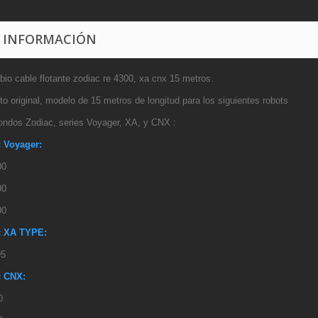
 INFORMACIÓN
io cable flotante zodiac re 4300, xa cnx 15 metros.
o original, modelo de 15 metros de longitud para los siguientes robots
fondos Zodiac, series Voyager, XA, y CNX :
 Voyager:
00
00
00
c XA TYPE:
95
c CNX:
0