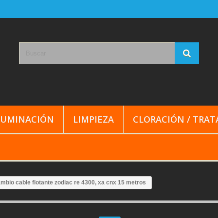
LUMINACIÓN
LIMPIEZA
CLORACIÓN / TRA
mbio cable flotante zodiac re 4300, xa cnx 15 metros