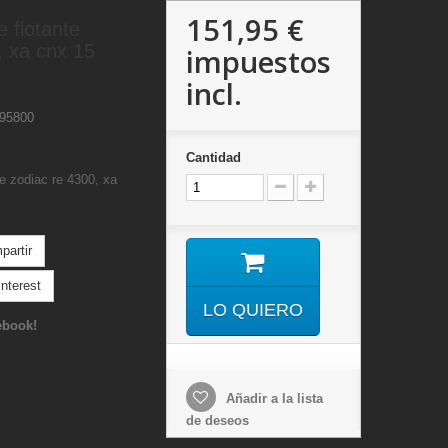
151,95 €
 flotante
, xa cnx 15
impuestos
incl.
895800
Cantidad
e zodiac re 4300, xa
artir
nterest
LO QUIERO
ebook!
Añadir a la lista
de deseos