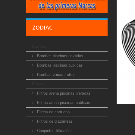
ZODIAC
Bombas
Bombas piscinas privadas
Bombas piscinas publicas
Bombas varias / otros
Filtros
Filtros arena piscinas privadas
Filtros arena piscinas publicas
Filtros de cartucho
Filtros de diatomeas
Conjuntos filtración