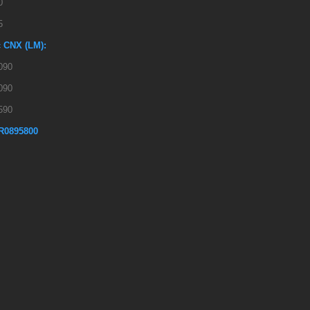
0
5
 CNX (LM):
090
090
590
R0895800