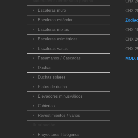
Materiales exterior vaso piscina
CNX 2
Escaleras muro
CNX 2
Escaleras estándar
Zodiac
Escaleras mixtas
CNX 1
Escaleras asimétricas
CNX 2
Escaleras varias
CNX 2
Pasamanos / Cascadas
MOD. 
Duchas
Duchas solares
Platos de ducha
Elevadores minusválidos
Cubiertas
Revestimientos / varios
Iluminación
Proyectores Halógenos