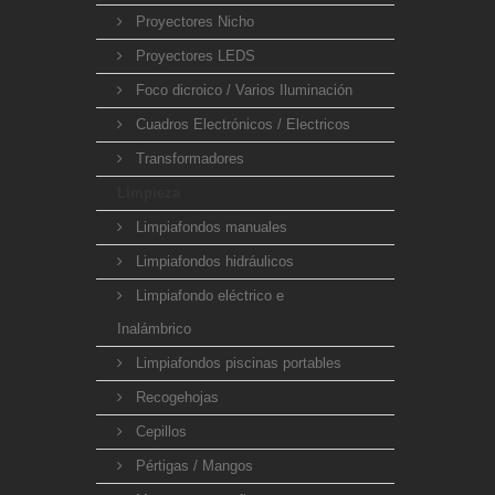
Proyectores Nicho
Proyectores LEDS
Foco dicroico / Varios Iluminación
Cuadros Electrónicos / Electricos
Transformadores
Limpieza
Limpiafondos manuales
Limpiafondos hidráulicos
Limpiafondo eléctrico e
Inalámbrico
Limpiafondos piscinas portables
Recogehojas
Cepillos
Pértigas / Mangos