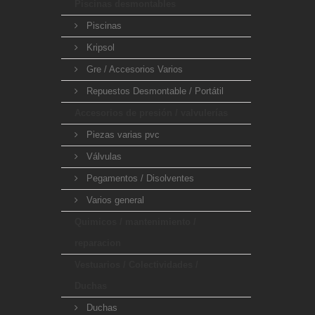
Piscinas desmontables
Piscinas
Kripsol
Gre / Accesorios Varios
Repuestos Desmontable / Portátil
Accesorios de presión / valvulerías
Piezas varias pvc
Válvulas
Pegamentos / Disolventes
Varios general
Quimicos / mantenimiento /
reparacion
Vestuarios / Colectividades /
Duchas
Duchas