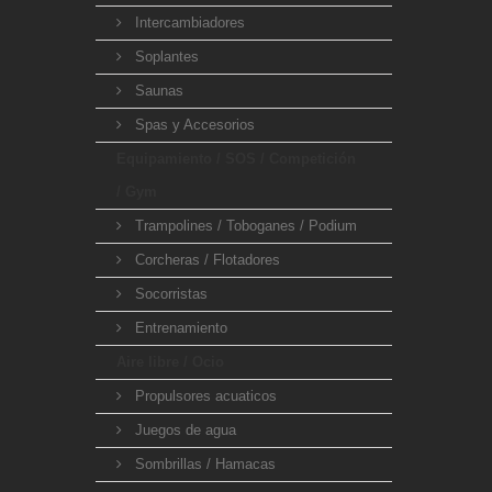
Intercambiadores
Soplantes
Saunas
Spas y Accesorios
Equipamiento / SOS / Competición
/ Gym
Trampolines / Toboganes / Podium
Corcheras / Flotadores
Socorristas
Entrenamiento
Aire libre / Ocio
Propulsores acuaticos
Juegos de agua
Sombrillas / Hamacas