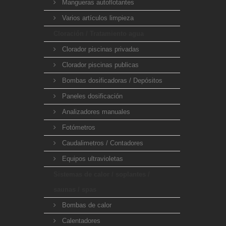
Mangueras autoflotantes
Varios artículos limpieza
Cloración / Tratamiento agua
Clorador piscinas privadas
Clorador piscinas publicas
Bombas dosificadoras / Depósitos
Paneles dosificación
Analizadores manuales
Fotómetros
Caudalimetros / Contadores
Equipos ultravioletas
Sistemas de calor / soplantes /
saunas / spas
Bombas de calor
Calentadores