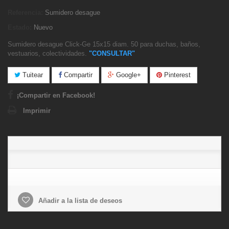
Referencia:
Sumidero desague
Estado:
Nuevo
Sumidero desague Click-Ge 15x15 diam. 50 para duchas, baños,
vestuarios, colectividades.
"CONSULTAR"
Tuitear
Compartir
Google+
Pinterest
¡Compartir en Facebook!
Imprimir
Añadir a la lista de deseos