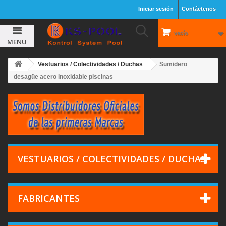
Iniciar sesión
Contáctenos
vacío
MENU
Vestuarios / Colectividades / Duchas
Sumidero
desagüe acero inoxidable piscinas
VESTUARIOS / COLECTIVIDADES / DUCHAS
FABRICANTES