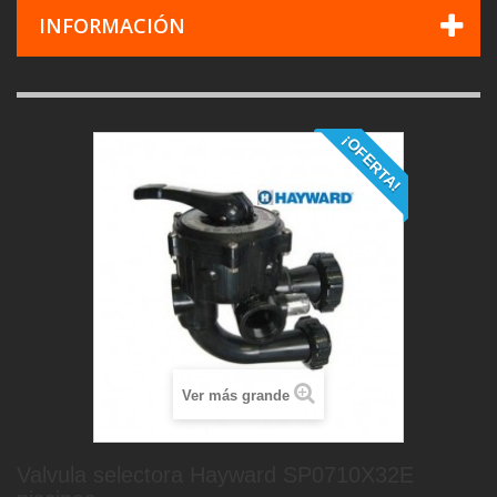
INFORMACIÓN
¡OFERTA!
Ver más grande
Valvula selectora Hayward SP0710X32E