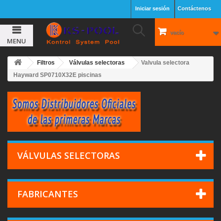
Iniciar sesión
Contáctenos
vacío
MENU
Filtros
Válvulas selectoras
Valvula selectora
Hayward SP0710X32E piscinas
VÁLVULAS SELECTORAS
FABRICANTES