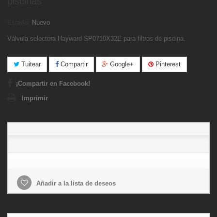
piscinas
Estado:
Nuevo
Válvula selectora Hayward SP0710X32E
para filtros de piscina.
Tuitear
Compartir
Google+
Pinterest
¡Compartir en Facebook!
Imprimir
Añadir a la lista de deseos