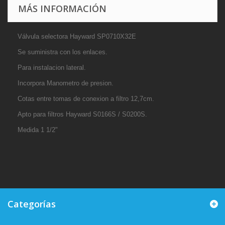
MÁS INFORMACIÓN
Válvula selectora Hayward SP0710X32E
Se suministra con los enlaces.
Para instalacion lateral.
Incorpora Manometro de presion.
Cotas entre tomas de conexion a filtro 12,7cm.
Apto para filtros Hayward S0166S / S0200S.
Medida 1 1/2"
Categorías