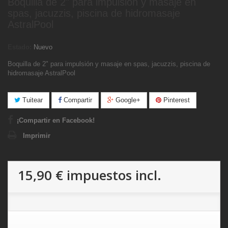
Boquilla de 2" para impulsión y masaje en
spas, jacuzzis, piscina de hidromasaje
AstralPool
Estado:
Nuevo
Boquilla de 2" para impulsión y masaje en spas, jacuzzis, piscina de
hidromasaje AstralPool
Tuitear
Compartir
Google+
Pinterest
¡Compartir en Facebook!
Imprimir
15,90 €
impuestos incl.