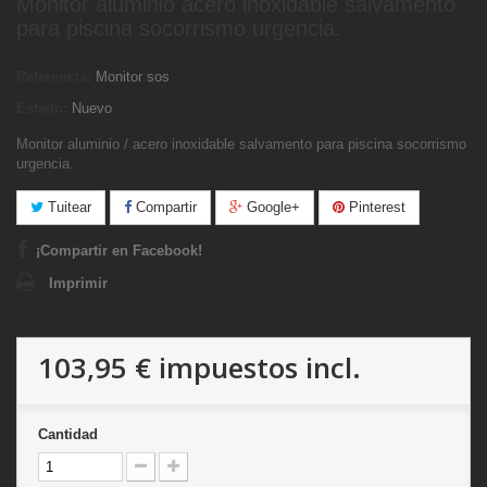
Monitor aluminio acero inoxidable salvamento
para piscina socorrismo urgencia.
Referencia:
Monitor sos
Estado:
Nuevo
Monitor aluminio / acero inoxidable salvamento para piscina socorrismo
urgencia.
Tuitear
Compartir
Google+
Pinterest
¡Compartir en Facebook!
Imprimir
103,95 €
impuestos incl.
Cantidad