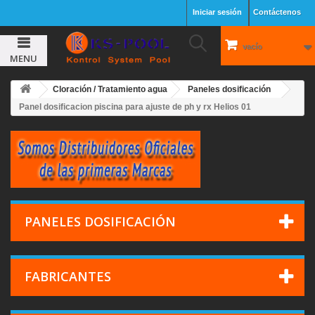
Iniciar sesión
Contáctenos
vacío
MENU
Cloración / Tratamiento agua
Paneles dosificación
Panel dosificacion piscina para ajuste de ph y rx Helios 01
PANELES DOSIFICACIÓN
FABRICANTES