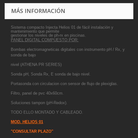
MÁS INFORMACIÓN
Sistema compacto Injecta Helios 01 de fácil instalación y
mantenimiento que permite
gestionar
los niveles de ph-rx en piscinas.
PANEL DIGITAL COMPUESTO POR:
Bombas electromagneticas digitales con instrumento pH / Rx, y
sonda de bajo
nivel (ATHENA PR SERIES)
Sonda pH, Sonda Rx, E sonda de bajo nivel.
Portasonda con circulacion con sensor de flujo de plexiglas.
Filtro, panel de pvc 40x60cm.
Soluciones tampon (pH-Redox).
TODO ELLO MONTADO Y CABLEADO.
MOD. HELIOS 01
"CONSULTAR PLAZO"