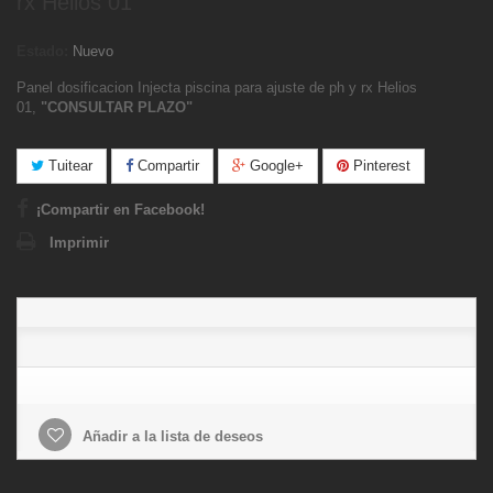
rx Helios 01
Estado:
Nuevo
Panel dosificacion Injecta piscina para ajuste de ph y rx Helios
01,
"CONSULTAR PLAZO"
Tuitear
Compartir
Google+
Pinterest
¡Compartir en Facebook!
Imprimir
Añadir a la lista de deseos