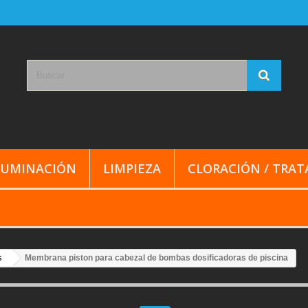
LUMINACIÓN
LIMPIEZA
CLORACIÓN / TRA
s
Membrana piston para cabezal de bombas dosificadoras de piscina