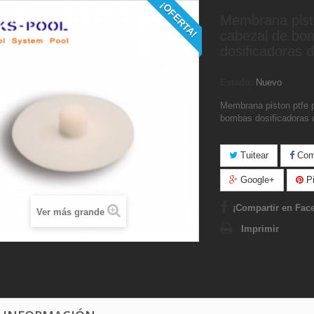
¡OFERTA!
Membrana pist
cabezal de bo
dosificadoras d
Estado:
Nuevo
Membrana piston ptfe 
bombas dosificadoras 
Tuitear
Comp
Google+
Pi
¡Compartir en Fac
Ver más grande
Imprimir