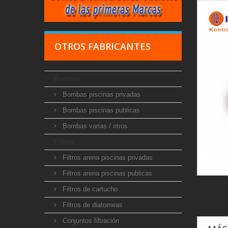
OTROS FABRICANTES
Bombas
Bombas piscinas privadas
Bombas piscinas publicas
Bombas varias / otros
Filtros
Filtros arena piscinas privadas
Filtros arena piscinas publicas
Filtros de cartucho
Filtros de diatomeas
Conjuntos filtración