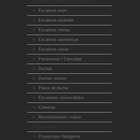
Materiales exterior vaso piscina
Escaleras muro
Escaleras estándar
Escaleras mixtas
Escaleras asimétricas
Escaleras varias
Pasamanos / Cascadas
Duchas
Duchas solares
Platos de ducha
Elevadores minusválidos
Cubiertas
Revestimientos / varios
Iluminación
Proyectores Halógenos