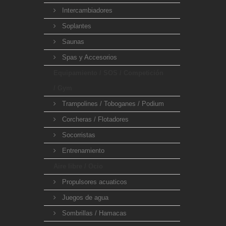
Intercambiadores
Soplantes
Saunas
Spas y Accesorios
Equipamiento / SOS / Competición
/ Gym
Trampolines / Toboganes / Podium
Corcheras / Flotadores
Socorristas
Entrenamiento
Aire libre / Ocio
Propulsores acuaticos
Juegos de agua
Sombrillas / Hamacas