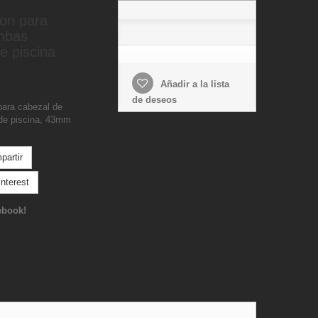
on para
mbas
e piscina
Añadir a la lista
de deseos
para cabezal de
de piscina, 43mm
artir
nterest
ebook!