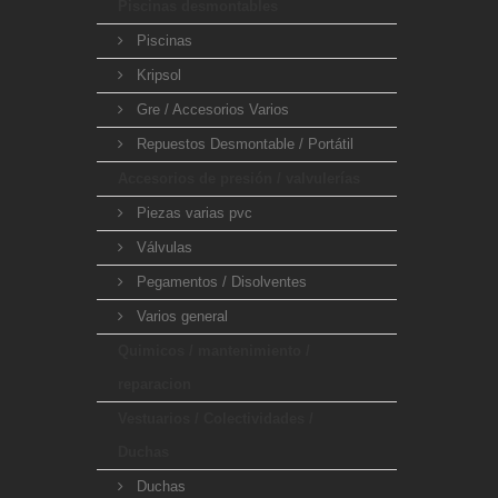
Piscinas desmontables
Piscinas
Kripsol
Gre / Accesorios Varios
Repuestos Desmontable / Portátil
Accesorios de presión / valvulerías
Piezas varias pvc
Válvulas
Pegamentos / Disolventes
Varios general
Quimicos / mantenimiento /
reparacion
Vestuarios / Colectividades /
Duchas
Duchas