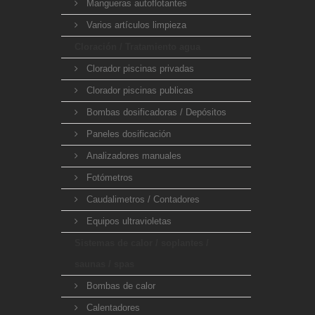
Mangueras autoflotantes
Varios artículos limpieza
Cloración / Tratamiento agua
Clorador piscinas privadas
Clorador piscinas publicas
Bombas dosificadoras / Depósitos
Paneles dosificación
Analizadores manuales
Fotómetros
Caudalimetros / Contadores
Equipos ultravioletas
Sistemas de calor / soplantes /
saunas / spas
Bombas de calor
Calentadores