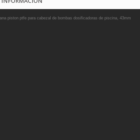
 INFORMACIÓN
na piston ptfe para cabezal de bombas dosificadoras de piscina, 43mm