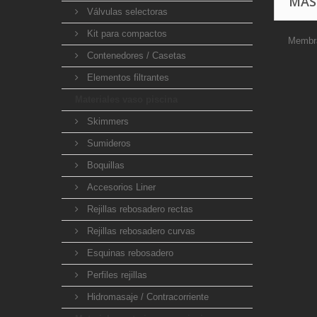
MÁS
Válvulas selectoras
Kit para compactos
Membra
Contenedores / Casetas
Elementos filtrantes
Materiales vaso piscina
Skimmers
Sumideros
Boquillas
Accesorios Liner
Rejillas rebosadero rectas
Rejillas rebosadero curvas
Esquinas rebosadero
Perfiles rejillas
Hidromasaje / Contracorriente