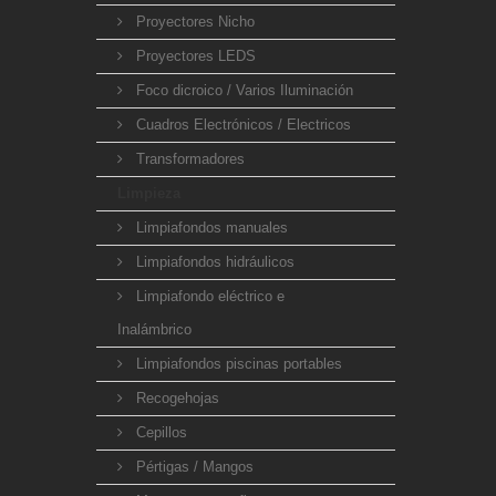
Proyectores Nicho
Proyectores LEDS
Foco dicroico / Varios Iluminación
Cuadros Electrónicos / Electricos
Transformadores
Limpieza
Limpiafondos manuales
Limpiafondos hidráulicos
Limpiafondo eléctrico e
Inalámbrico
Limpiafondos piscinas portables
Recogehojas
Cepillos
Pértigas / Mangos