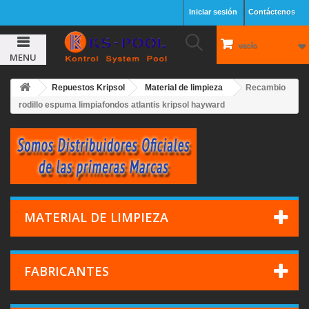
Iniciar sesión
Contáctenos
vacío
MENU
Repuestos Kripsol
Material de limpieza
Recambio
rodillo espuma limpiafondos atlantis kripsol hayward
MATERIAL DE LIMPIEZA
FABRICANTES