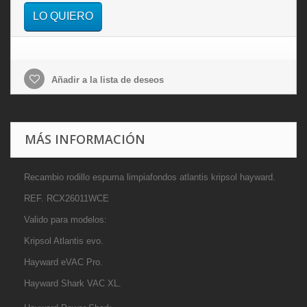
LO QUIERO
Añadir a la lista de deseos
MÁS INFORMACIÓN
Recambio rodillo espuma limpiafondos atlantis kripsol hayward.
REF. RCX26011WCE
Valido para modelos:
Kripsol Atlantis evo.
Hayward eVAC Pro.
Hayward Shark VAC XL.