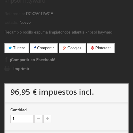
kripsol hayward
Referencia:
RCX26011WCE
Estado:
Nuevo
Recambio rodillo espuma limpiafondos atlantis kripsol hayward
Tuitear
Compartir
Google+
Pinterest
¡Compartir en Facebook!
Imprimir
96,95 €
impuestos incl.
Cantidad