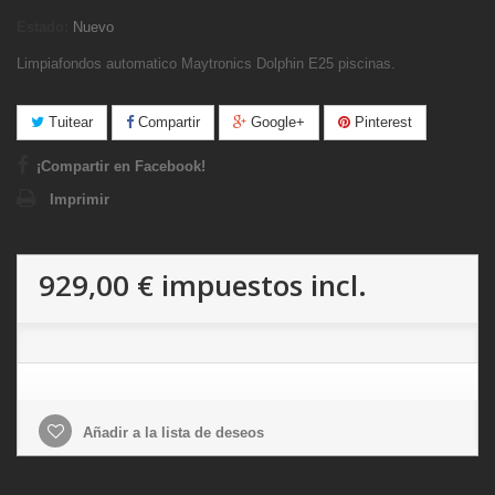
Estado:
Nuevo
Limpiafondos automatico Maytronics Dolphin E25 piscinas.
Tuitear
Compartir
Google+
Pinterest
¡Compartir en Facebook!
Imprimir
929,00 €
impuestos incl.
Añadir a la lista de deseos