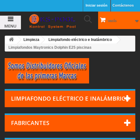
Iniciar sesión
Contáctenos
vacío
MENU
Limpieza
Limpiafondo eléctrico e Inalámbrico
Limpiafondos Maytronics Dolphin E25 piscinas
LIMPIAFONDO ELÉCTRICO E INALÁMBRICO
FABRICANTES