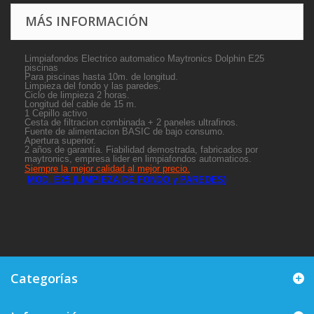
MÁS INFORMACIÓN
Limpiafondos Electrico automatico Maytronics Dolphin E25
piscinas
Para piscinas hasta 10m. de longitud.
Limpieza del fondo y las paredes.
Ciclo de limpieza 2 horas.
Longitud del cable de 15 m.
1 Cepillo activo
Cesta de filtracion combinada + 2 paneles ultrafinos.
Fuente de alimentacion BASIC de bajo consumo.
Apertura superior.
2 años de garantía. Fiabilidad demostrada, fabricados por
maytronics, empresa lider en limpiafondos automaticos.
Siempre la mejor calidad al mejor precio.
MOD. E25 (LIMPIEZA DE FONDO y PAREDES)
Categorías