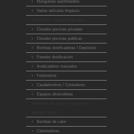
Mangueras autoflotantes
Varios artículos limpieza
Cloración / Tratamiento agua
Clorador piscinas privadas
Clorador piscinas publicas
Bombas dosificadoras / Depósitos
Paneles dosificación
Analizadores manuales
Fotómetros
Caudalimetros / Contadores
Equipos ultravioletas
Sistemas de calor / soplantes /
saunas / spas
Bombas de calor
Calentadores