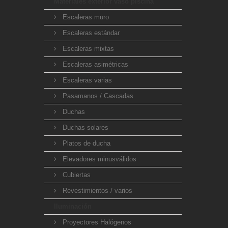
Materiales exterior vaso piscina
Escaleras muro
Escaleras estándar
Escaleras mixtas
Escaleras asimétricas
Escaleras varias
Pasamanos / Cascadas
Duchas
Duchas solares
Platos de ducha
Elevadores minusválidos
Cubiertas
Revestimientos / varios
Iluminación
Proyectores Halógenos