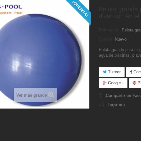
¡OFERTA!
Pelota grande 
diversion en el
Referencia:
Pelota gr
Estado:
Nuevo
Pelota grande para jueg
agua de piscinas, play
Tuitear
Comp
Google+
Pi
Ver más grande
¡Compartir en Fac
Imprimir