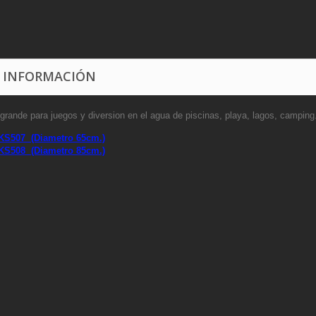
 INFORMACIÓN
grande para juegos y diversion en el agua de piscinas, playa, lagos, camping
KS507 (Diametro 65cm.)
KS508 (Diametro 85cm.)