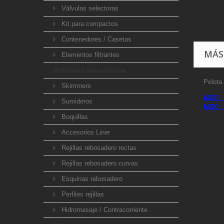
Válvulas selectoras
Kit para compactos
Contenedores / Casetas
MÁS
Elementos filtrantes
Materiales vaso piscina
Pelota 
Skimmers
MOD. 
Sumideros
MOD. 
Boquillas
Accesorios Liner
Rejillas rebosadero rectas
Rejillas rebosadero curvas
Esquinas rebosadero
Perfiles rejillas
Hidromasaje / Contracorriente