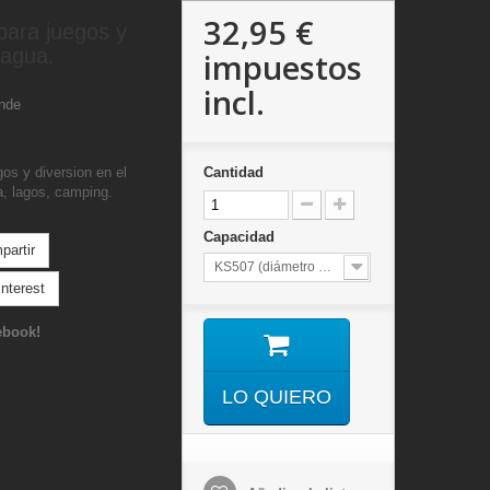
32,95 €
para juegos y
 agua.
impuestos
incl.
ande
os y diversion en el
Cantidad
a, lagos, camping.
Capacidad
artir
KS507 (diámetro 65cms)
nterest
ebook!
LO QUIERO