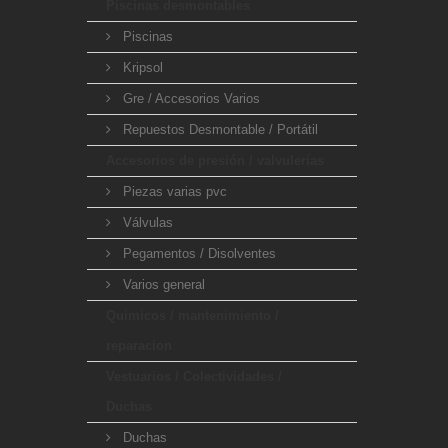
Piscinas desmontables
Piscinas
Kripsol
Gre / Accesorios Varios
Repuestos Desmontable / Portátil
Accesorios de presión / valvulerías
Piezas varias pvc
Válvulas
Pegamentos / Disolventes
Varios general
Quimicos / mantenimiento /
reparacion
Vestuarios / Colectividades /
Duchas
Duchas