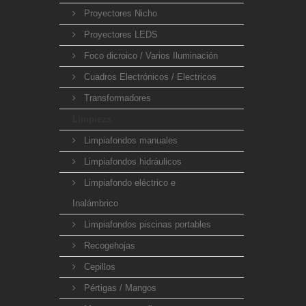
Proyectores Nicho
Proyectores LEDS
Foco dicroico / Varios Iluminación
Cuadros Electrónicos / Electricos
Transformadores
Limpieza
Limpiafondos manuales
Limpiafondos hidráulicos
Limpiafondo eléctrico e
Inalámbrico
Limpiafondos piscinas portables
Recogehojas
Cepillos
Pértigas / Mangos