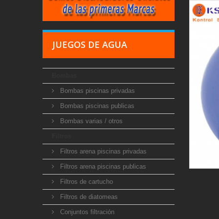
JUEGOS DE AGUA
Bombas
Bombas piscinas privadas
Bombas piscinas publicas
Bombas varias / otros
Filtros
Filtros arena piscinas privadas
Filtros arena piscinas publicas
Filtros de cartucho
Filtros de diatomeas
Conjuntos filtración