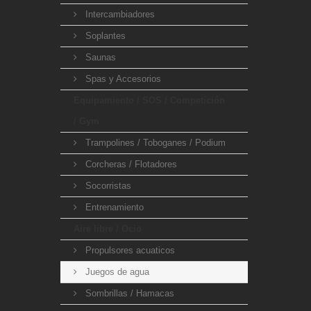
Intercambiadores
Soplantes
Saunas
Spas y Accesorios
Equipamiento / SOS / Competición
/ Gym
Trampolines / Toboganes / Podium
Corcheras / Flotadores
Socorristas
Entrenamiento
Aire libre / Ocio
Propulsores acuaticos
Juegos de agua
Sombrillas / Hamacas