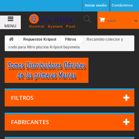
Iniciar sesión
Contáctenos
vacío
MENU
Repuestos Kripsol
Filtros
Recambio colector y
codo para filtro piscina Kripsol bayoneta
FILTROS
FABRICANTES