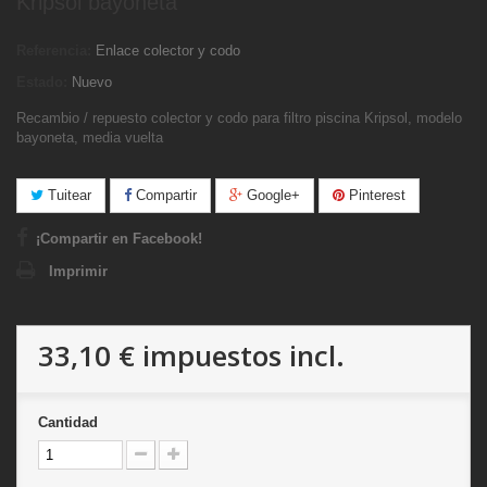
Kripsol bayoneta
Referencia:
Enlace colector y codo
Estado:
Nuevo
Recambio / repuesto colector y codo para filtro piscina Kripsol, modelo
bayoneta, media vuelta
Tuitear
Compartir
Google+
Pinterest
¡Compartir en Facebook!
Imprimir
33,10 €
impuestos incl.
Cantidad