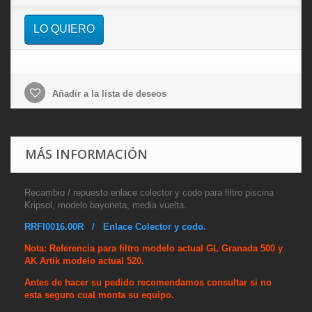
LO QUIERO
Añadir a la lista de deseos
MÁS INFORMACIÓN
Recambio / repuesto enlace colector y codo para filtro piscina
Kripsol, modelo bayoneta, media vuelta.
RRFI0016.00R / Enlace Colector y codo.
Nota: Referencia para filtro modelo actual GL Granada 500 y
AK Artik modelo actual 520.
Antes de hacer su pedido recomendamos consultar si no
esta seguro cual monta su equipo.