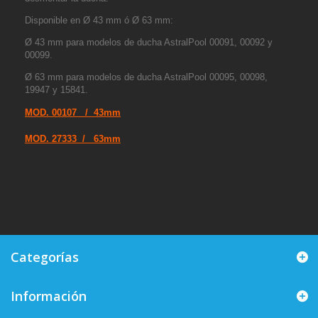
Disponible en Ø 43 mm ó Ø 63 mm:
Ø 43 mm para modelos de ducha AstralPool 00091, 00092 y
00099.
Ø 63 mm para modelos de ducha AstralPool 00095, 00098,
19947 y 15841.
MOD. 00107 / 43mm
MOD. 27333 / 63mm
Categorías
Información