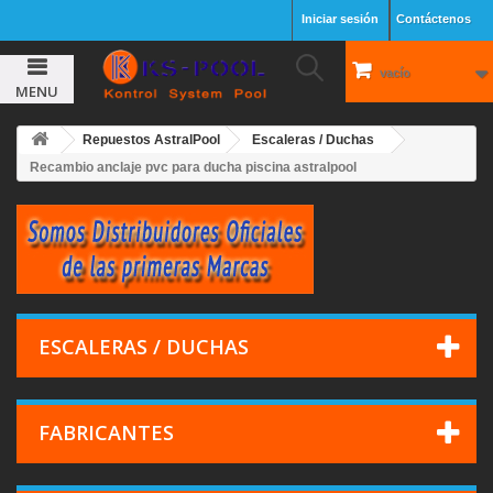
Iniciar sesión
Contáctenos
vacío
MENU
Repuestos AstralPool
Escaleras / Duchas
Recambio anclaje pvc para ducha piscina astralpool
ESCALERAS / DUCHAS
FABRICANTES