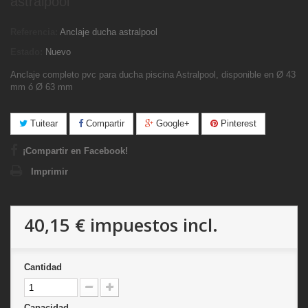
astralpool
Referencia:
Anclaje ducha astralpool
Estado:
Nuevo
Anclaje completo pvc para ducha piscina Astralpool, disponible en Ø 43
mm ó Ø 63 mm
Tuitear
Compartir
Google+
Pinterest
¡Compartir en Facebook!
Imprimir
40,15 €
impuestos incl.
Cantidad
Capacidad