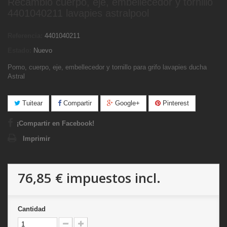
Recambio cuerpo, eje, embellecedor y tornillo
4401040211 lavapies astralpool
Referencia:
4401040211
Estado:
Nuevo
Pomo, cuerpo, eje, embellecedor y tornillo para grifo lavapies ducha
Astral
Tuitear
Compartir
Google+
Pinterest
¡Compartir en Facebook!
Imprimir
76,85 €
impuestos incl.
Cantidad