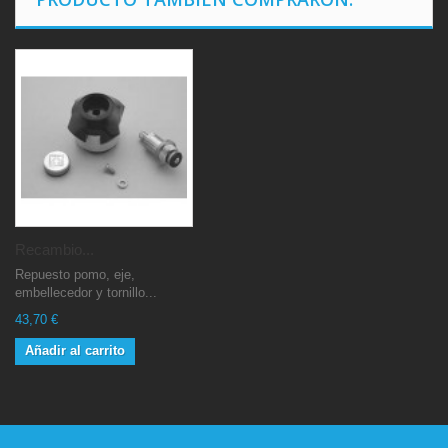
Recambio...
Repuesto pomo, eje,
embellecedor y tornillo...
43,70 €
Añadir al carrito