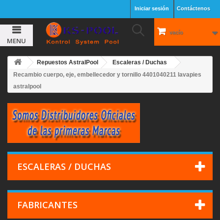
Iniciar sesión
Contáctenos
vacío
MENU
Repuestos AstralPool
Escaleras / Duchas
Recambio cuerpo, eje, embellecedor y tornillo 4401040211 lavapies
astralpool
ESCALERAS / DUCHAS
FABRICANTES