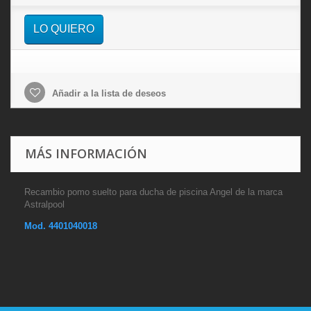
LO QUIERO
Añadir a la lista de deseos
MÁS INFORMACIÓN
Recambio pomo suelto para ducha de piscina Angel de la marca
Astralpool
Mod.
4401040018