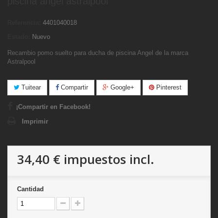
piscina angel astralpool
Referencia:
4401040018
Estado:
Nuevo
Recambio pomo suelto para ducha de piscina Angel de la marca
Astralpool
Tuitear
Compartir
Google+
Pinterest
¡Compartir en Facebook!
Imprimir
34,40 €
impuestos incl.
Cantidad