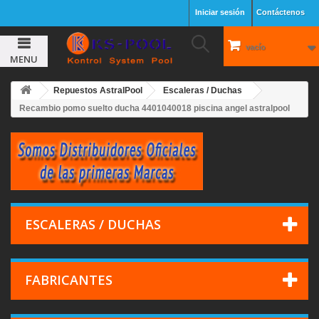
Iniciar sesión
Contáctenos
vacío
MENU
Repuestos AstralPool
Escaleras / Duchas
Recambio pomo suelto ducha 4401040018 piscina angel astralpool
ESCALERAS / DUCHAS
FABRICANTES