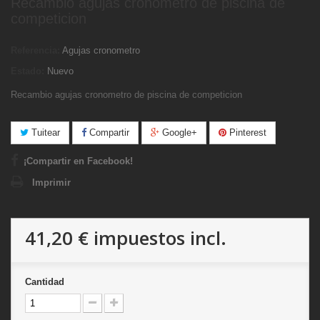
Recambio agujas cronometro de piscina de
competicion
Referencia:
Agujas cronometro
Estado:
Nuevo
Recambio agujas cronometro de piscina de competicion
Tuitear
Compartir
Google+
Pinterest
¡Compartir en Facebook!
Imprimir
41,20 €
impuestos incl.
Cantidad