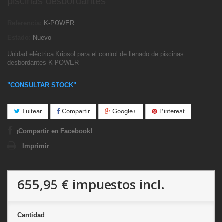
piscinas desbordantes
Referencia:
K-POWER
Estado:
Nuevo
Unidad eléctrica Kripsol para el control de llenado de piscinas
desbordantes K-POWER
"CONSULTAR STOCK"
Tuitear
Compartir
Google+
Pinterest
¡Compartir en Facebook!
Imprimir
655,95 €
impuestos incl.
Cantidad