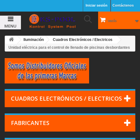
Iniciar sesión
Contáctenos
vacío
MENU
Iluminación
Cuadros Electrónicos / Electricos
Unidad eléctrica para el control de llenado de piscinas desbordantes
CUADROS ELECTRÓNICOS / ELECTRICOS
FABRICANTES