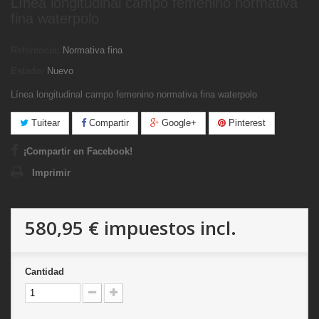
Línea longitudinal campo femenino normativa
fina waterpolo
Referencia:
Normativa fina
Estado:
Nuevo
Línea longitudinal campo femenino normativa fina waterpolo
Tuitear
Compartir
Google+
Pinterest
¡Compartir en Facebook!
Imprimir
580,95 €
impuestos incl.
Cantidad