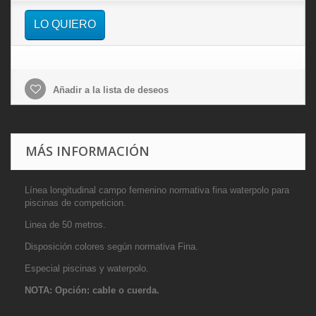
LO QUIERO
Añadir a la lista de deseos
MÁS INFORMACIÓN
Línea longitudinal campo femenino normativa fina waterpolo para
piscinas de competicion.
Linea de 50 metros.
Disposición colores según normativa Fina.
Especial piscinas y waterpolo.
NOTA: Opción: cable o cuerda.