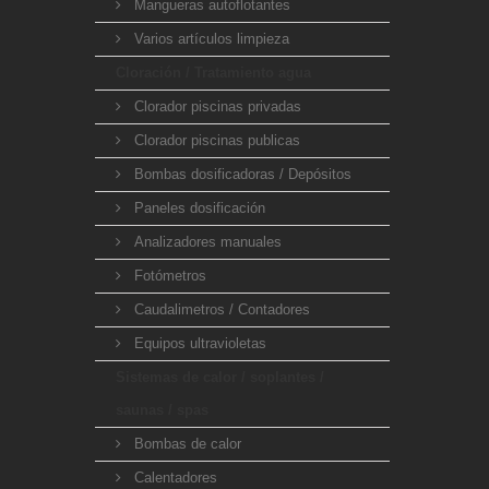
Mangueras autoflotantes
Varios artículos limpieza
Cloración / Tratamiento agua
Clorador piscinas privadas
Clorador piscinas publicas
Bombas dosificadoras / Depósitos
Paneles dosificación
Analizadores manuales
Fotómetros
Caudalimetros / Contadores
Equipos ultravioletas
Sistemas de calor / soplantes /
saunas / spas
Bombas de calor
Calentadores