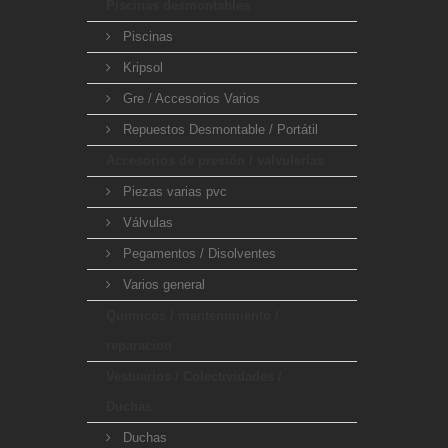
Piscinas desmontables
Piscinas
Kripsol
Gre / Accesorios Varios
Repuestos Desmontable / Portátil
Accesorios de presión / valvulerías
Piezas varias pvc
Válvulas
Pegamentos / Disolventes
Varios general
Quimicos / mantenimiento /
reparacion
Vestuarios / Colectividades /
Duchas
Duchas