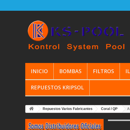
INICIO
BOMBAS
FILTROS
I
REPUESTOS KRIPSOL
Repuestos Varios Fabricantes
Coral / QP
A