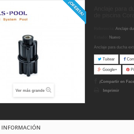
¡OFERTA!
Anclaje para d
de piscina Cora
Referencia:
Anclaje d
Estado:
Nuevo
Anclaje para ducha exte
Tuitear
Comp
Google+
Pi
¡Compartir en Fac
Ver más grande
Imprimir
 INFORMACIÓN