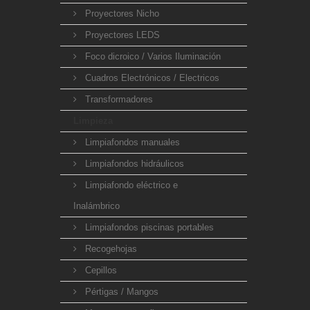
Proyectores Nicho
Proyectores LEDS
Foco dicroico / Varios Iluminación
Cuadros Electrónicos / Electricos
Transformadores
Limpieza
Limpiafondos manuales
Limpiafondos hidráulicos
Limpiafondo eléctrico e
Inalámbrico
Limpiafondos piscinas portables
Recogehojas
Cepillos
Pértigas / Mangos