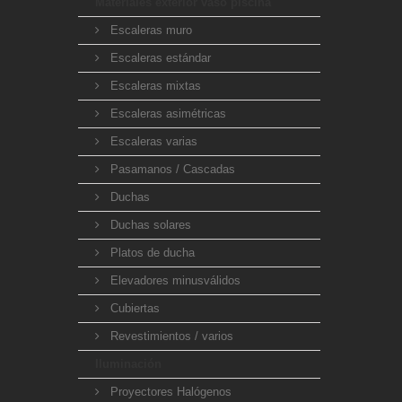
Materiales exterior vaso piscina
Escaleras muro
Escaleras estándar
Escaleras mixtas
Escaleras asimétricas
Escaleras varias
Pasamanos / Cascadas
Duchas
Duchas solares
Platos de ducha
Elevadores minusválidos
Cubiertas
Revestimientos / varios
Iluminación
Proyectores Halógenos