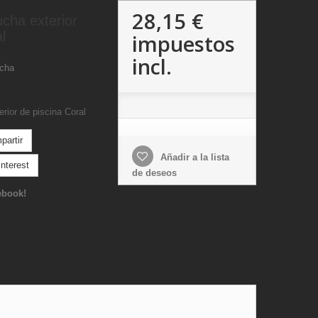
28,15 €
ucha exterior
l
impuestos
incl.
ucha
rior de piscina Coral
artir
Añadir a la lista
nterest
de deseos
ebook!