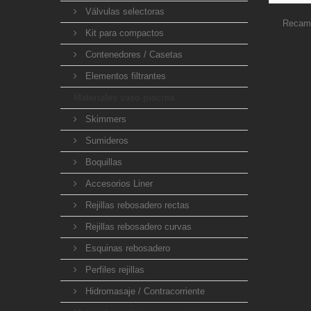
Válvulas selectoras
Recambi
Kit para compactos
Contenedores / Casetas
Elementos filtrantes
Materiales vaso piscina
Skimmers
Sumideros
Boquillas
Accesorios Liner
Rejillas rebosadero rectas
Rejillas rebosadero curvas
Esquinas rebosadero
Perfiles rejillas
Hidromasaje / Contracorriente