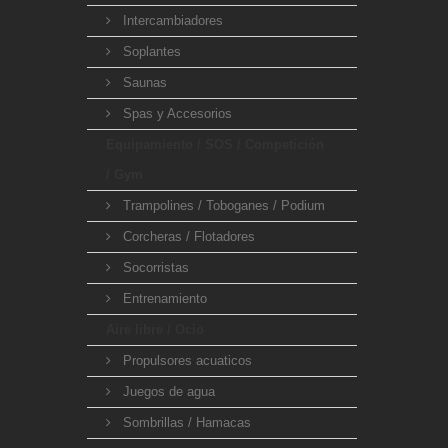
Intercambiadores
Soplantes
Saunas
Spas y Accesorios
Equipamiento / SOS / Competición
/ Gym
Trampolines / Toboganes / Podium
Corcheras / Flotadores
Socorristas
Entrenamiento
Aire libre / Ocio
Propulsores acuaticos
Juegos de agua
Sombrillas / Hamacas