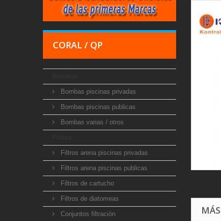
CORAL / QP
Bombas
Bombas piscinas privadas
Bombas piscinas publicas
Bombas varias / otros
Filtros
Filtros arena piscinas privadas
Filtros arena piscinas publicas
Filtros de cartucho
Filtros de diatomeas
MÁS
Conjuntos filtración