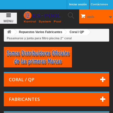
Iniciar sesión
Contáctenos
vacío
MENU
Repuestos Varios Fabricantes
Coral / QP
Pasamuros y junta para filtro piscina 2" coral
CORAL / QP
FABRICANTES