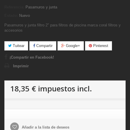
Referencia:
Pasamuros y junta
Estado:
Nuevo
Pasamuros y junta filtro 2" para filtros de piscina marca coral filtros y
accesorios
Tuitear
Compartir
Google+
Pinterest
¡Compartir en Facebook!
Imprimir
18,35 €
impuestos incl.
Añadir a la lista de deseos