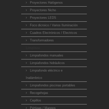
Proyectores Halógenos
Proyectores Nicho
Proyectores LEDS
Foco dicroico / Varios Iluminación
Cuadros Electrónicos / Electricos
Transformadores
Limpieza
Limpiafondos manuales
Limpiafondos hidráulicos
Limpiafondo eléctrico e
Inalámbrico
Limpiafondos piscinas portables
Recogehojas
Cepillos
Pértigas / Mangos