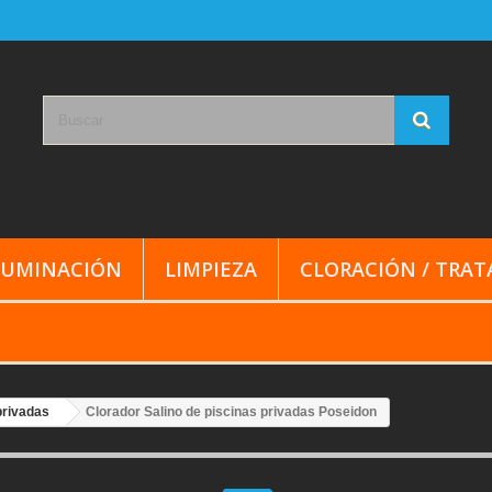
LUMINACIÓN
LIMPIEZA
CLORACIÓN / TRA
privadas
Clorador Salino de piscinas privadas Poseidon