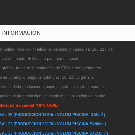
 INFORMACIÓN
r Salino Poseidon / Helios de piscinas privadas, sal 16 / 22 / 33.
itivo compacto, IP65, apto para uso en casetas.
 gráfico, muestra la producción de Cl2 y otros parámetros.
e de un amplio rango de potencias: 16, 22, 33 grms/h.
 visual de la produccion gracias al porta celula transparente.
racion de la produccion utilizando la visualizacion de los led.
 detector de caudal "OPCIONAL"
3
SAL 16 (PRODUCCION 16GR/h VOLUM PISCINA 0-50m
)
3
SAL 22 (PRODUCCION 22GR/h VOLUM PISCINA 50-90m
)
3
SAL 33 (PRODUCCION 33GR/h VOLUM PISCINA 90-150m
)