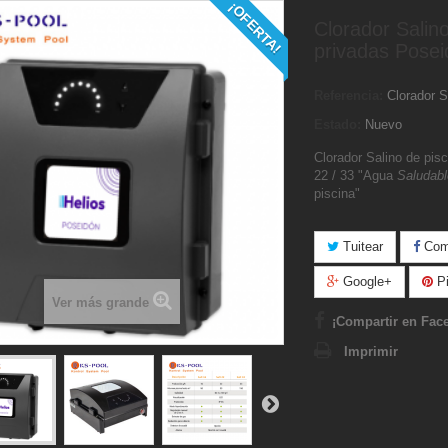
¡OFERTA!
Clorador Salino
privadas Pose
Referencia:
Clorador 
Estado:
Nuevo
Clorador Salino de pisc
22 / 33 "Agua
Saludable
piscina"
Tuitear
Comp
Google+
Pi
Ver más grande
¡Compartir en Fac
Imprimir