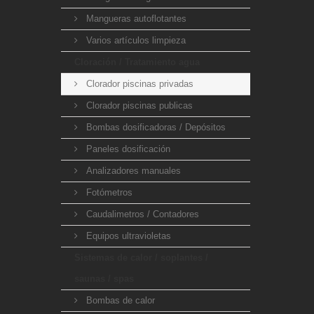
Mangueras autoflotantes
Varios artículos limpieza
Cloración / Tratamiento agua
Clorador piscinas privadas
Clorador piscinas publicas
Bombas dosificadoras / Depósitos
Paneles dosificación
Analizadores manuales
Fotómetros
Caudalimetros / Contadores
Equipos ultravioletas
Sistemas de calor / soplantes /
saunas / spas
Bombas de calor