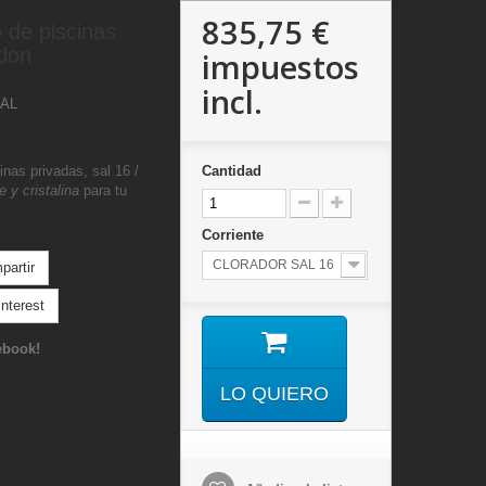
835,75 €
 de piscinas
idon
impuestos
incl.
SAL
inas privadas, sal 16 /
Cantidad
 y cristalina
para tu
Corriente
CLORADOR SAL 16
artir
nterest
ebook!
LO QUIERO