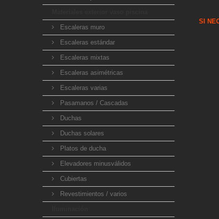
Materiales exterior vaso piscina
SI NE
Escaleras muro
Escaleras estándar
Escaleras mixtas
Escaleras asimétricas
Escaleras varias
Pasamanos / Cascadas
Duchas
Duchas solares
Platos de ducha
Elevadores minusválidos
Cubiertas
Revestimientos / varios
Iluminación