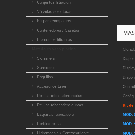
Conjuntos filtración
Válvulas selectoras
Kit para compactos
Contenedores / Casetas
MÁS
Elementos filtrantes
Materiales vaso piscina
Clorado
Skimmers
Dispos
Sumideros
Display
Boquillas
Dispon
Accesorios Liner
Control
Rejillas rebosadero rectas
Configu
Rejillas rebosadero curvas
Kit de
Esquinas rebosadero
MOD. 
Perfiles rejillas
MOD. 
Hidromasaje / Contracorriente
MOD. 