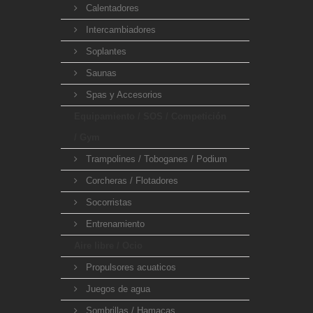
Calentadores
Intercambiadores
Soplantes
Saunas
Spas y Accesorios
Equipamiento / SOS / Competición
/ Gym
Trampolines / Toboganes / Podium
Corcheras / Flotadores
Socorristas
Entrenamiento
Aire libre / Ocio
Propulsores acuaticos
Juegos de agua
Sombrillas / Hamacas