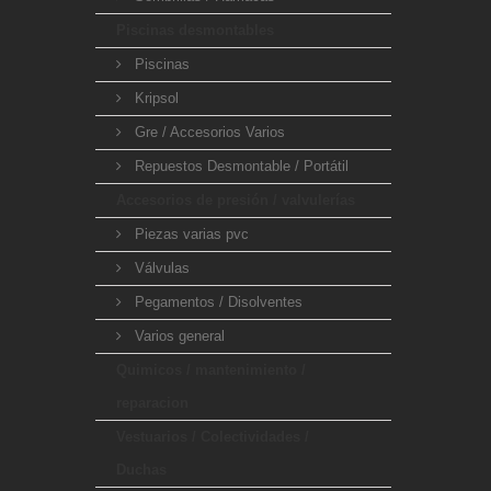
Piscinas desmontables
Piscinas
Kripsol
Gre / Accesorios Varios
Repuestos Desmontable / Portátil
Accesorios de presión / valvulerías
Piezas varias pvc
Válvulas
Pegamentos / Disolventes
Varios general
Quimicos / mantenimiento /
reparacion
Vestuarios / Colectividades /
Duchas