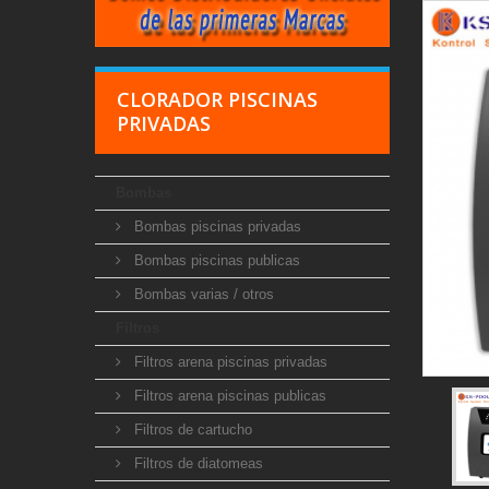
CLORADOR PISCINAS
PRIVADAS
Bombas
Bombas piscinas privadas
Bombas piscinas publicas
Bombas varias / otros
Filtros
Filtros arena piscinas privadas
Filtros arena piscinas publicas
Filtros de cartucho
Filtros de diatomeas